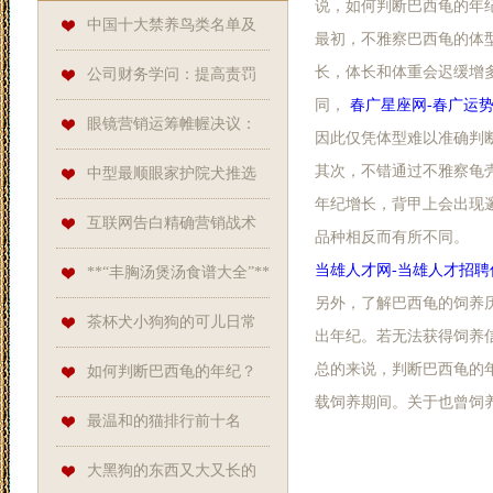
说，如何判断巴西龟的年
中国十大禁养鸟类名单及
最初，不雅察巴西龟的体
长，体长和体重会迟缓增
保护酷好
公司财务学问：提高责罚
同，
春广星座网-春广运势
与决议智商
眼镜营销运筹帷幄决议：
因此仅凭体型难以准确判
其次，不错通过不雅察龟
精确现实，提高销量
中型最顺眼家护院犬推选
年纪增长，背甲上会出现
互联网告白精确营销战术
品种相反而有所不同。
当雄人才网-当雄人才招聘
分析
**“丰胸汤煲汤食谱大全”**
另外，了解巴西龟的饲养
茶杯犬小狗狗的可儿日常
出年纪。若无法获得饲养
总的来说，判断巴西龟的年
如何判断巴西龟的年纪？
载饲养期间。关于也曾饲
最温和的猫排行前十名
大黑狗的东西又大又长的